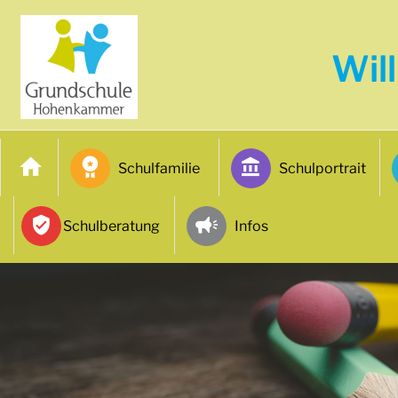
Wil
Schulfamilie
Schulportrait
Schulberatung
Infos