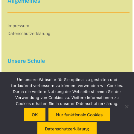
Allgemeines
Impressum
Datenschutzerklärung
Unsere Schule
Um unsere Webseite für Sie optimal zu gestalten und
fortlaufend verbessern zu können, verwenden wir Cookies.
Grundschule Hohenkammer
Durch die weitere Nutzung der Webseite stimmen Sie der
Pfarrer-Egger-Str. 15
Verwendung von Cookies zu. Weitere Informationen zu
85411 Hohenkammer
Cookies erhalten Sie in unserer Datenschutzerklärung.
Telefon: +49 8137 8799
OK
Nur funktionale Cookies
Fax: +49 8137 808384
E-Mail:
info@gs-hohenkammer.de
Datenschutzerklärung