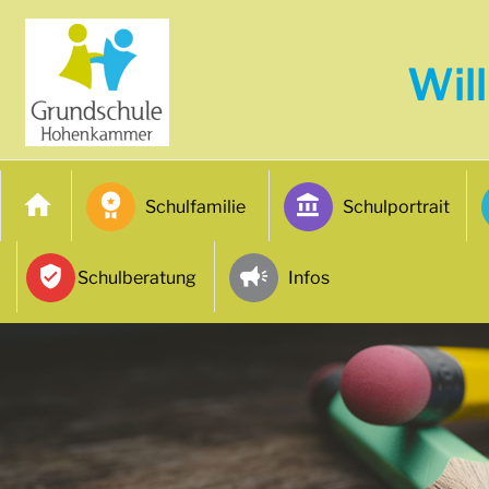
Wil
Schulfamilie
Schulportrait
Schulberatung
Infos