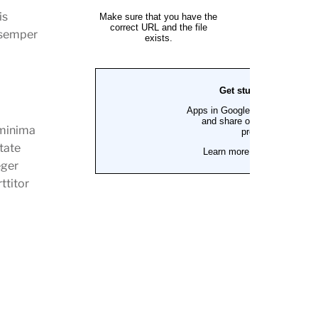
is
m semper
 minima
tate
eger
ttitor