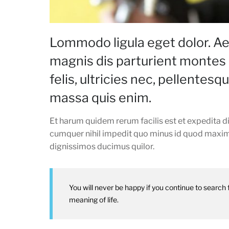
Lommodo ligula eget dolor. A
magnis dis parturient montes
felis, ultricies nec, pellentes
massa quis enim.
Et harum quidem rerum facilis est et expedita d
cumquer nihil impedit quo minus id quod maxime
dignissimos ducimus quilor.
You will never be happy if you continue to search f
meaning of life.